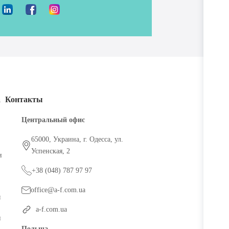
а
Контакты
Центральный офис
65000, Украина, г. Одесса, ул.
Успенская, 2
и
+38 (048) 787 97 97
office@a-f.com.ua
ы
a-f.com.ua
и
Польша