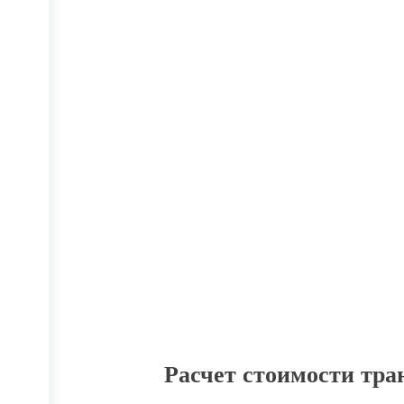
Рассчитать заявку
Получите бесплатную консу
компании
Менеджеры компании AF-GROUP 
информацию в течении нескольки
Получить консультацию
Расчет стоимости тр