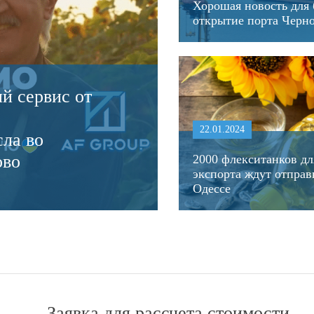
Хорошая новость для 
открытие порта Черн
й сервис от
22.01.2024
сла во
ово
2000 флекситанков дл
экспорта ждут отправ
Одессе
Заявка для рассчета стоимости