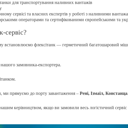
сітанки для транспортування наливних вантажів
у
чному сервісі та власних експертів у роботі з наливними вантаж
рськими операторами та сертифікованими європейськими та ук
к-сервіс?
ому встановлюємо флексітанк — герметичний багатошаровий міш
 нашого замовника-експортера.
ітанком.
, ми прямуємо до порту завантаження –
Рені, Ізмаїл, Констанца
 нашим керівництвом, якщо ви замовили весь логістичний сервіс