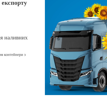
 експорту
ня наливних
ом контейнери з