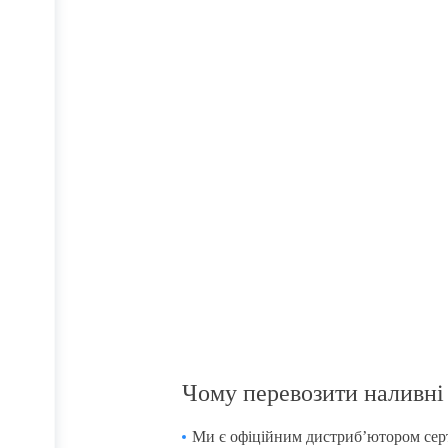
Получите бесплатную консу
компании
Хочете дізнатись більше про флекс
менеджером!
+380 67 203 68 55
Чому перевозити наливні 
Ми є офіційним дистриб’ютором серт