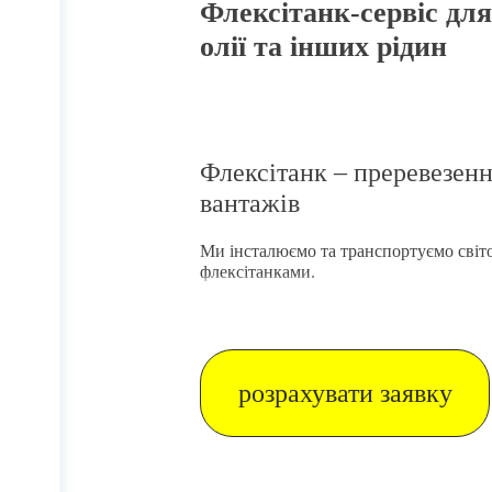
Флексітанк-сервіс для
олії та інших рідин
Флексітанк – преревезен
вантажів
Ми інсталюємо та транспортуємо світ
флексітанками.
розрахувати заявку