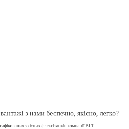
льтацию у специалистов
итанк і наш сервіс! Звʼяжіться з нашим
вантажі з нами беспечно, якісно, легко?
ифікованих якісних флексітанків компанії BLT