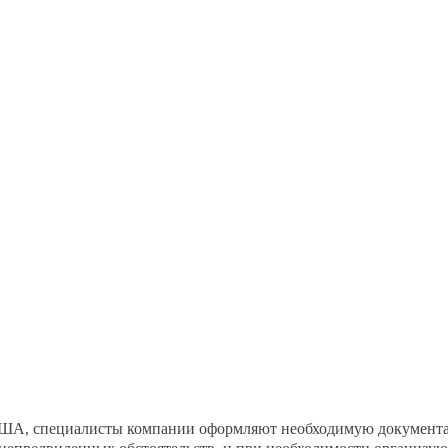
 на территории
 стабильный и
ользуясь нашими
льтацию у специалистов
предоставят всю необходимую
х минут после заполнения формы
з США, специалисты компании оформляют необходимую документ