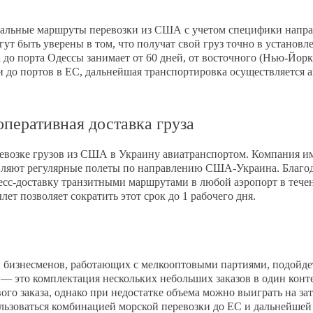
мальные маршруты перевозки из США с учетом специфики напра
ут быть уверены в том, что получат свой груз точно в устано
а до порта Одессы занимает от 60 дней, от восточного (Нью-Йорк
и до портов в ЕС, дальнейшая транспортировка осуществляется 
перативная доставка груза
евозке грузов из США в Украину авиатранспортом. Компания им
вляют регулярные полеты по направлению США-Украина. Благод
есс-доставку транзитными маршрутами в любой аэропорт в течен
т позволяет сократить этот срок до 1 рабочего дня.
 бизнесменов, работающих с мелкооптовыми партиями, подойде
— это комплектация нескольких небольших заказов в один конте
ого заказа, однако при недостатке объема можно выиграть на за
ьзоваться комбинацией морской перевозки до ЕС и дальнейше