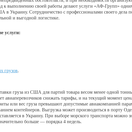
 непредвиденных обстоятельств, и при необходимости организую
од к выполнению своей работы делают услуги «АФ-Групп» одни
А в Украину. Сотрудничество с профессионалами своего дела п
льной и выгодной логистике.
е услуги:
х грузов
.
авки груза из США для партий товара весом менее одной тонны
 авиаперевозчиков снижать тарифы, и на текущий момент цена
абариты или вес груза превышают допустимые авиакомпанией пар
анием контейнеров. Выгрузка может производиться в порту Оде
ставляется в Украину. При выборе морского транспорта можно з
значительно больше — порядка 4 недель.