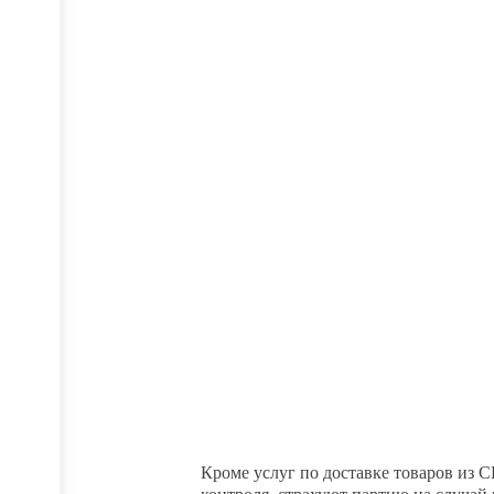
оформление необходимых документов
отправителя. Наши партнеры создают
Рассчитать заявку
динамично развивающийся бизнес, п
услугами.
Получите бесплатную консу
компании
Менеджеры компании AF-GROUP 
информацию в течении нескольки
Получить консультацию
Кроме услуг по доставке товаров и