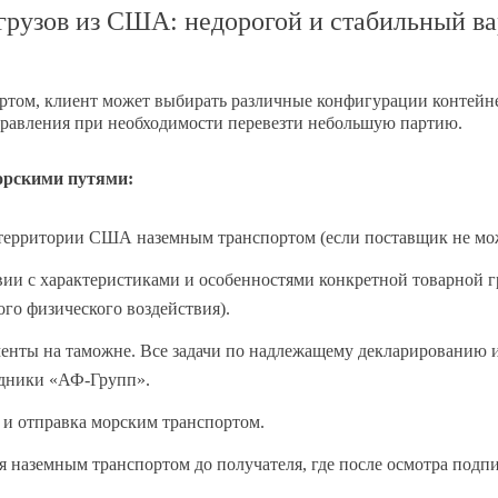
грузов из США: недорогой и стабильный ва
ртом, клиент может выбирать различные конфигурации контейнер
правления при необходимости перевезти небольшую партию.
орскими путями:
а территории США наземным транспортом (если поставщик не мож
вии с характеристиками и особенностями конкретной товарной 
го физического воздействия).
енты на таможне. Все задачи по надлежащему декларированию 
рудники «АФ-Групп».
 и отправка морским транспортом.
 наземным транспортом до получателя, где после осмотра подп