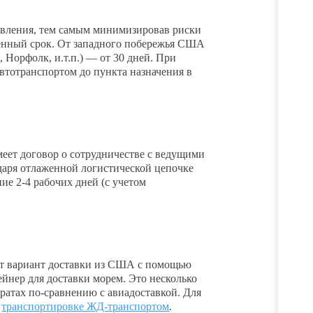
вления, тем самым минимизировав риски
вленный срок. От западного побережья США
, Норфолк, и.т.п.) — от 30 дней. При
автотранспортом до пункта назначения в
еет договор о сотрудничестве с ведущими
аря отлаженной логистической цепочке
ие 2-4 рабочих дней (с учетом
т вариант доставки из США с помощью
йнер для доставки морем. Это несколько
тратах по-сравнению с авиадоставкой. Для
й
транспортировке ЖД-транспортом
.