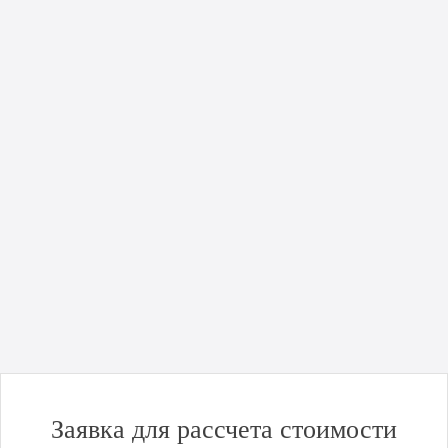
21.04.2024
Полный логистический сервис от компании АФ
групп с транспортировкой масла во флекситанках:
пошагово
Подробнее
Новости компании
Uncategorized
Хорошая новость для бизнеса: открытие порта
Черноморск!
Подробнее
Заявка для рассчета стоимости