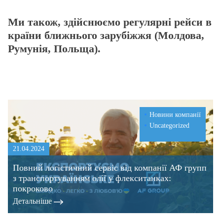
Ми також, здійснюємо регулярні рейси в
країни ближнього зарубіжжя (Молдова,
Румунія, Польща).
Новини компанії
Uncategorized
21.04.2024
Повний логістичний сервіс від компанії АФ групп
з транспортуванням олії у флекситанках:
покроково
Детальнiше