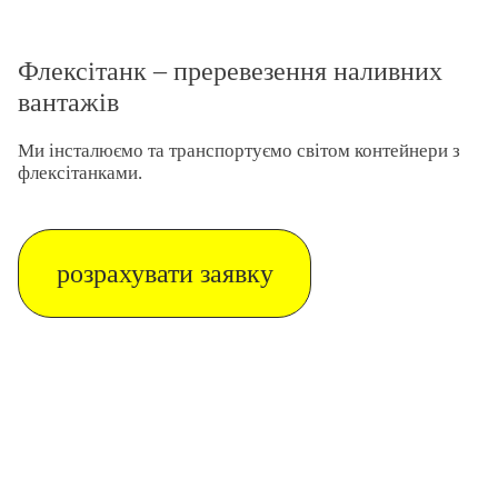
Флексітанк – преревезення наливних
вантажів
Ми інсталюємо та транспортуємо світом контейнери з
флексітанками.
розрахувати заявку