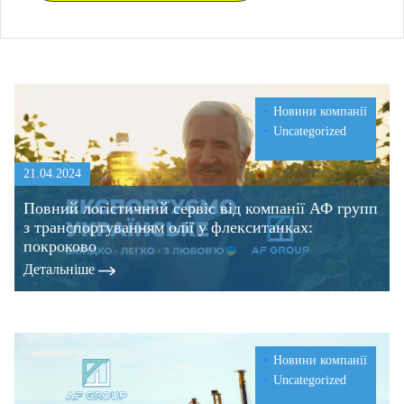
Новини компанії
Uncategorized
21.04.2024
Повний логістичний сервіс від компанії АФ групп
з транспортуванням олії у флекситанках:
покроково
Детальнiше
Новини компанії
Uncategorized