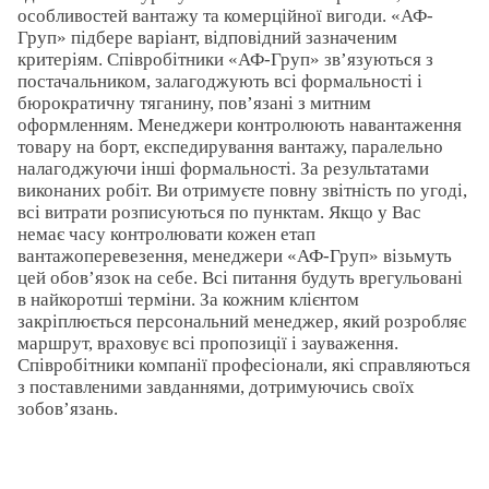
особливостей вантажу та комерційної вигоди. «АФ-
Груп» підбере варіант, відповідний зазначеним
критеріям. Співробітники «АФ-Груп» зв’язуються з
постачальником, залагоджують всі формальності і
бюрократичну тяганину, пов’язані з митним
оформленням. Менеджери контролюють навантаження
товару на борт, експедирування вантажу, паралельно
налагоджуючи інші формальності. За результатами
виконаних робіт. Ви отримуєте повну звітність по угоді,
всі витрати розписуються по пунктам. Якщо у Вас
немає часу контролювати кожен етап
вантажоперевезення, менеджери «АФ-Груп» візьмуть
цей обов’язок на себе. Всі питання будуть врегульовані
в найкоротші терміни. За кожним клієнтом
закріплюється персональний менеджер, який розробляє
маршрут, враховує всі пропозиції і зауваження.
Співробітники компанії професіонали, які справляються
з поставленими завданнями, дотримуючись своїх
зобов’язань.