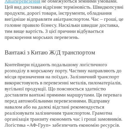
Авіаперевезення
не обмежуються земними умовами.
Цей вид доставки відрізняє терміновість. Швидкопсувні
продукти, дорогі товари, інструменти, обладнання
вигідніше відправляти авіатранспортом. Час – гроші, це
головне правило бізнесу. Наскільки швидше доставка,
тим вище вартість. З цієї причини відбувається
прискорення морських перевезень.
Вантажі з Китаю Ж/Д транспортом
Контейнери піддають подальшому логістичного
розподілу в морському порту. Частину направляють до
місця призначення на поїздах. Залізничний транспорт
використовують в перевезенні металів, пиломатеріалів,
вугільної продукції. Що пояснюється здатністю
доставляти вантажі прямими маршрутами. Ця перевага
перед автомобільними перевезеннями. Відправку
навалом або на далекі відстані рекомендується
реалізовувати залізничним транспортом. Грамотна
організація транзиту економить час і гроші замовників.
Логістика «АФ-Груп» забезпечить економію ресурсів.