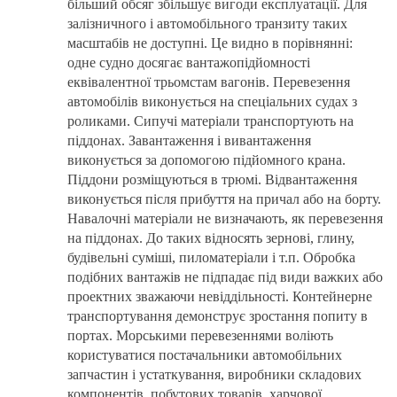
більший обсяг збільшує вигоди експлуатації. Для
залізничного і автомобільного транзиту таких
масштабів не доступні. Це видно в порівнянні:
одне судно досягає вантажопідйомності
еквівалентної трьомстам вагонів. Перевезення
автомобілів виконується на спеціальних судах з
роликами. Сипучі матеріали транспортують на
піддонах. Завантаження і вивантаження
виконується за допомогою підйомного крана.
Піддони розміщуються в трюмі. Відвантаження
виконується після прибуття на причал або на борту.
Навалочні матеріали не визначають, як перевезення
на піддонах. До таких відносять зернові, глину,
будівельні суміші, пиломатеріали і т.п. Обробка
подібних вантажів не підпадає під види важких або
проектних зважаючи невіддільності. Контейнерне
транспортування демонструє зростання попиту в
портах. Морськими перевезеннями воліють
користуватися постачальники автомобільних
запчастин і устаткування, виробники складових
компонентів, побутових товарів, харчової