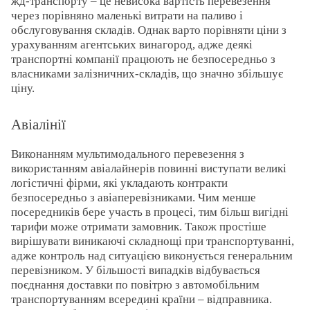
жд-транспорту – це невисока вартість перевезення
через порівняно маленькі витрати на паливо і
обслуговування складів. Однак варто порівняти ціни з
урахуванням агентських винагород, адже деякі
транспортні компанії працюють не безпосередньо з
власниками залізничних-складів, що значно збільшує
ціну.
Авіалінії
Виконанням мультимодального перевезення з
використанням авіалайнерів повинні виступати великі
логістичні фірми, які укладають контракти
безпосередньо з авіаперевізниками. Чим менше
посередників бере участь в процесі, тим більш вигідні
тарифи може отримати замовник. Також простіше
вирішувати виникаючі складнощі при транспортуванні,
адже контроль над ситуацією виконується генеральним
перевізником. У більшості випадків відбувається
поєднання доставки по повітрю з автомобільним
транспортуванням всередині країни – відправника.