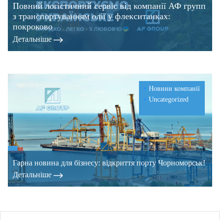
Повний логістичний сервіс від компанії АФ групп
з транспортуванням олії у флекситанках:
покроково
Детальнiше
Новини компанії
Uncategorized
Гарна новина для бізнесу: відкриття порту Чорноморськ!
Детальнiше