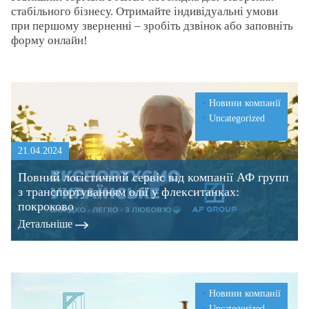
стабільного бізнесу. Отримайте індивідуальні умови
при першому зверненні – зробіть дзвінок або заповніть
форму онлайн!
Новини компанії
Uncategorized
21.04.2024
Повний логістичний сервіс від компанії АФ групп
з транспортуванням олії у флекситанках:
покроково
Детальнiше
Новини компанії
Uncategorized