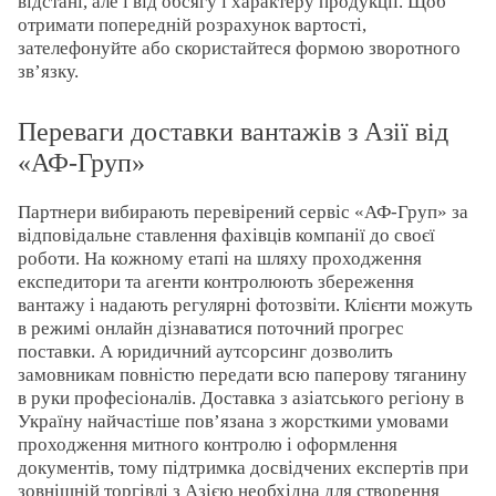
відстані, але і від обсягу і характеру продукції. Щоб
отримати попередній розрахунок вартості,
зателефонуйте або скористайтеся формою зворотного
зв’язку.
Переваги доставки вантажів з Азії від
«АФ-Груп»
Партнери вибирають перевірений сервіс «АФ-Груп» за
відповідальне ставлення фахівців компанії до своєї
роботи. На кожному етапі на шляху проходження
експедитори та агенти контролюють збереження
вантажу і надають регулярні фотозвіти. Клієнти можуть
в режимі онлайн дізнаватися поточний прогрес
поставки. А юридичний аутсорсинг дозволить
замовникам повністю передати всю паперову тяганину
в руки професіоналів. Доставка з азіатського регіону в
Україну найчастіше пов’язана з жорсткими умовами
проходження митного контролю і оформлення
документів, тому підтримка досвідчених експертів при
зовнішній торгівлі з Азією необхідна для створення