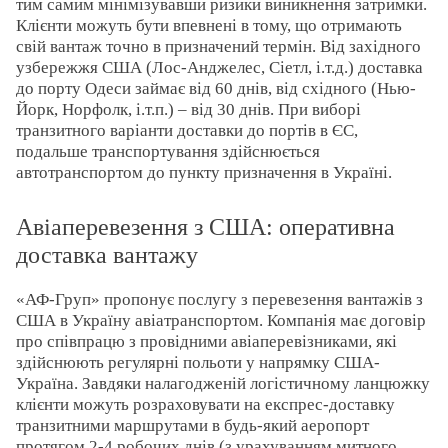
тим самим мінімізувавши ризики виникнення затримки.
Клієнти можуть бути впевнені в тому, що отримають
свій вантаж точно в призначений термін. Від західного
узбережжя США (Лос-Анджелес, Сіетл, і.т.д.) доставка
до порту Одеси займає від 60 днів, від східного (Нью-
Йорк, Норфолк, і.т.п.) – від 30 днів. При виборі
транзитного варіанти доставки до портів в ЄС,
подальше транспортування здійснюється
автотранспортом до пункту призначення в Україні.
Авіаперевезення з США: оперативна
доставка вантажу
«АФ-Груп» пропонує послугу з перевезення вантажів з
США в Україну авіатранспортом. Компанія має договір
про співпрацю з провідними авіаперевізниками, які
здійснюють регулярні польоти у напрямку США-
Україна. Завдяки налагодженій логістичному ланцюжку
клієнти можуть розраховувати на експрес-доставку
транзитними маршрутами в будь-який аеропорт
протягом 2-4 робочих днів (з урахуванням митного