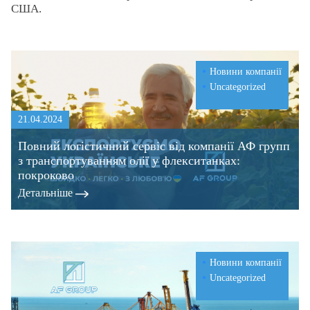
США.
Новини компанії
Uncategorized
21.04.2024
Повний логістичний сервіс від компанії АФ групп
з транспортуванням олії у флекситанках:
покроково
Детальнiше
Новини компанії
Uncategorized