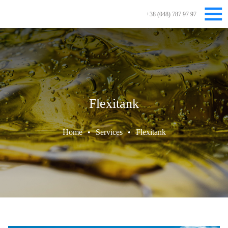
+38 (048) 787 97 97
Flexitank
Home
•
Services
•
Flexitank