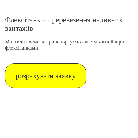
Флексітанк – преревезення наливних
вантажів
Ми інсталюємо та транспортуємо світом контейнери з
флексітанками.
розрахувати заявку