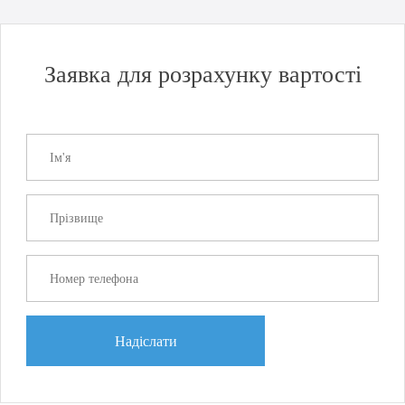
Гарна новина для бізнесу: відкриття порту Чорноморськ!
Детальнiше
Заявка для розрахунку вартості
Надіслати