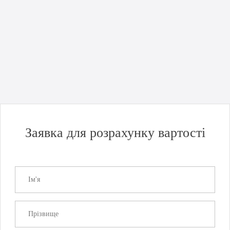
Новини компанії
Uncategorized
Гарна новина для бізнесу: відкриття порту Чорноморськ!
Детальнiше
Заявка для розрахунку вартості