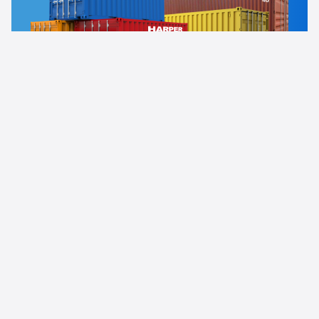
Новини компанії
Uncategorized
21.04.2024
Повний логістичний сервіс від компанії АФ групп
з транспортуванням олії у флекситанках:
покроково
Детальнiше